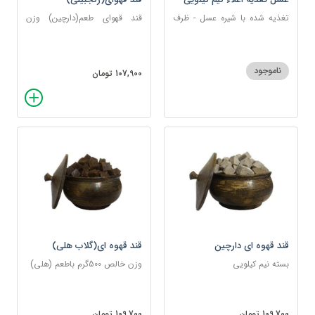
تغذیه شده با شیره عسل - ظرف
قند قهو‌ای طعم(دارچین) وزن
نیم کیلویی
500گرمی بسیار خوش طعم
ناموجود
107,900 تومان
قند قهوه ای دارچین
قند قهوه ای(گلاب هلی)
بسته نیم کیلویی
وزن خالص 500گرم باطعم (هلی)
109,700 تومان
109,700 تومان