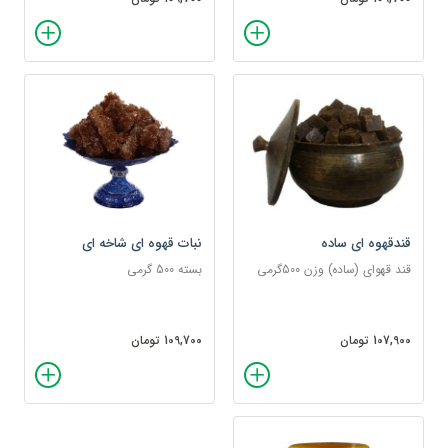
قندقهوه ای ساده
نبات قهوه ای شاخه ای
قند قهو‌ای (ساده) وزن 500گرمی
بسته 500 گرمی
107,900 تومان
109,700 تومان