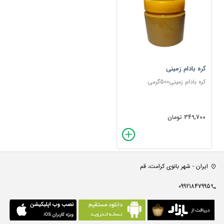
کره بادام زمینی
کره بادام زمینی500گرمی
349,700 تومان
ایران - شهر بانوی کرامت، قم
09921847995