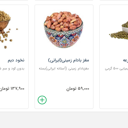
عه
مغز بادام زمینی(ایرانی)
نخود دیم
500 گرمی
مغزبادام زمینی (آستانه ایرانی)بسته
بدون کود و سم شیمیای
های100گرمی
59,000 تومان
137,900 تومان