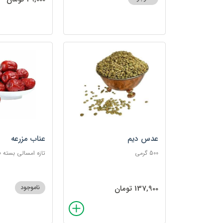
عدس دیم
عناب مزرعه
500 گرمی
تازه امسالی بسته 150گرمی
137,900 تومان
ناموجود