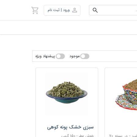
ورود | ثبت نام
موجود
پیشنهاد ویژه
سبزی خشک پونه کوهی
کمک به بهبود قلب - در بسته 70
خوش عطر - 150 گرمی