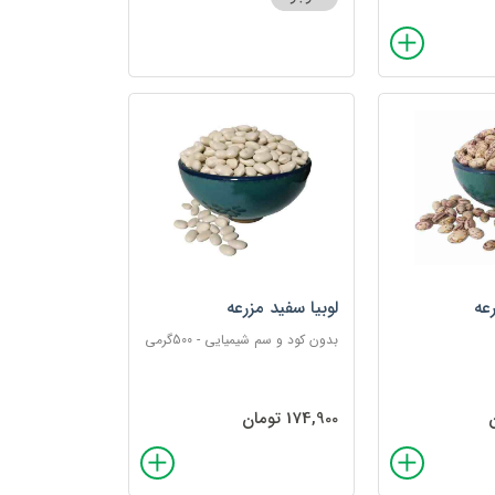
عه
لوبیا سفید مزرعه
بدون کود و سم شیمیایی - 500گرمی
174,900 تومان