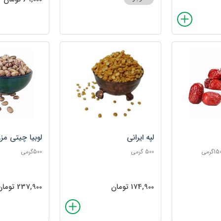
لپه ایرانی
لوبیا چیتی مزر
500 گرمی
500گرمی
174,900 تومان
237,900 تومان