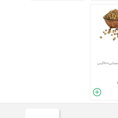
ی500گرمی