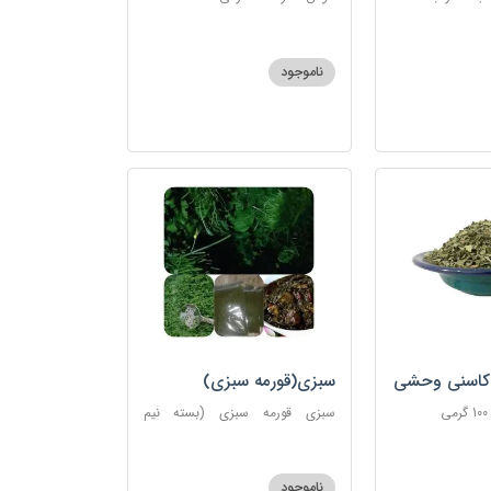
ناموجود
اسنی وحشی
سبزی(قورمه سبزی)
سبزی قورمه سبزی (بسته نیم
کیلوی) اماده
ناموجود