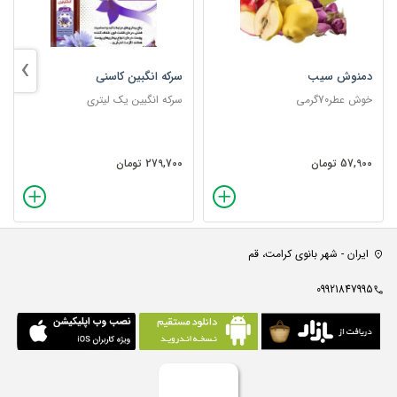
›
دمنوش سیب
سرکه انگبین کاسنی
خوش عطر70گرمی
سرکه انگبین یک لیتری
57,900 تومان
279,700 تومان
ایران - شهر بانوی کرامت، قم
09921847995