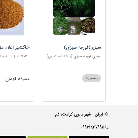
سبزی(قورمه سبزی)
خاکشیر اعلاء مز
سبزی قورمه سبزی (بسته نیم کیلوی)
- کاملا تمیز و اعلاء150گرمی
اماده
ناموجود
89,000 تومان
ایران - شهر بانوی کرامت، قم
09921847995