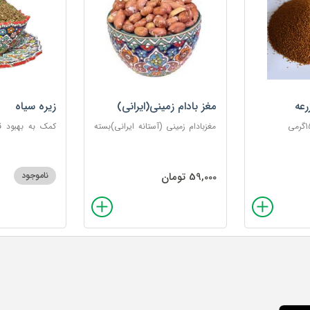
رعه
مغز بادام زمینی(ایرانی)
زیره سیاه
مغزبادام زمینی (آستانه ایرانی)بسته
های100گرمی
گرمی
59,000 تومان
ناموجود