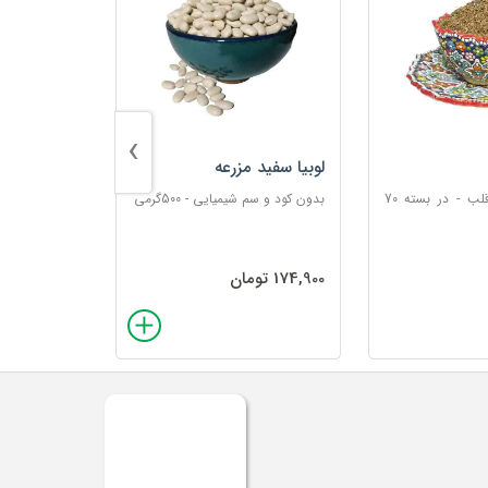
›
لوبیا سفید مزرعه
لوبیا چیتی 
کمک به بهبود قلب - در بسته 70
بدون کود و سم شیمیایی - 500گرمی
500گرمی
174,900 تومان
237,900 تومان