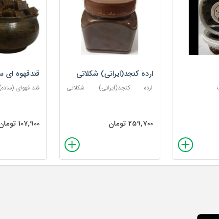
ارده کنجد(ایرانی) شکلاتی
قندقهوه ای س
ارده کنجد(ایرانی) شکلاتی
قند قهو‌ای (ساده) وزن 
باظرف300گرمی
259,700 تومان
107,900 تومان